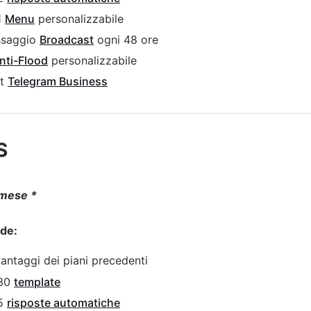
1
Menu
personalizzabile
ssaggio
Broadcast
ogni 48 ore
nti-Flood
personalizzabile
ot
Telegram Business
S
 mese *
ude:
 vantaggi dei piani precedenti
 30
template
 5
risposte automatiche