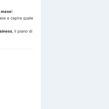
n mese
!
ness e capire quale
siness
, il piano di