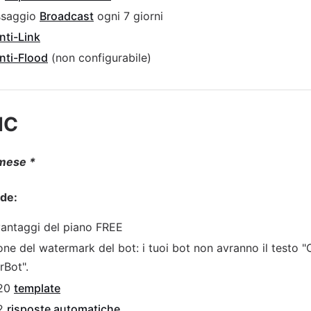
ssaggio
Broadcast
ogni 7 giorni
nti-Link
nti-Flood
(non configurabile)
IC
 mese *
ude:
 vantaggi del piano FREE
ne del watermark del bot: i tuoi bot non avranno il testo 
rBot".
 20
template
 2
risposte automatiche