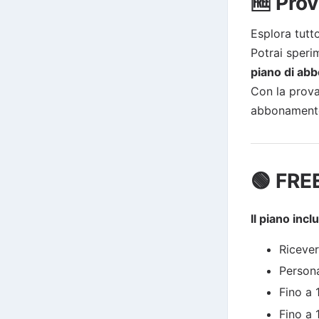
🆓 Prov
Esplora tut
Potrai speri
piano di ab
Con la prova
abbonamento
🟢 FRE
Il piano incl
Ricever
Persona
Fino a
Fino a 