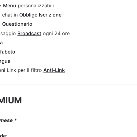
 5
Menu
personalizzabili
1 chat in
Obbligo Iscrizione
1
Questionario
ssaggio
Broadcast
ogni 24 ore
a
alfabeto
ingua
ni Link per il filtro
Anti-Link
EMIUM
 mese *
ude: