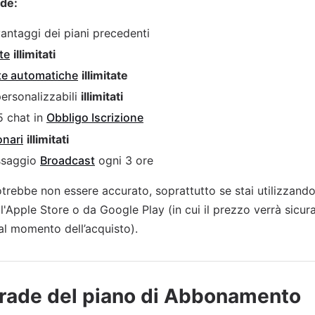
ude:
 vantaggi dei piani precedenti
te
illimitati
te automatiche
illimitate
ersonalizzabili
illimitati
5 chat in
Obbligo Iscrizione
onari
illimitati
ssaggio
Broadcast
ogni 3 ore
otrebbe non essere accurato, soprattutto se stai utilizzand
ll'Apple Store o da Google Play (in cui il prezzo verrà sicu
l momento dell’acquisto).
rade del piano di Abbonamento