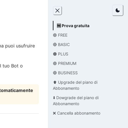
🆓 Prova gratuita
🟢 FREE
🔴 BASIC
a puoi usufruire
🟠 PLUS
🟣 PREMIUM
l tuo Bot o
🔵 BUSINESS
⬆️ Upgrade del piano di
Abbonamento
tomaticamente
⬇️ Dowgrade del piano di
Abbonamento
❌ Cancella abbonamento