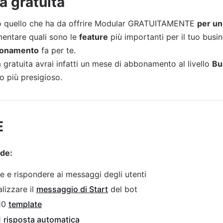
a gratuita
to quello che ha da offrire Modular GRATUITAMENTE
per u
mentare quali sono le
feature
più importanti per il tuo busi
bonamento
fa per te.
 gratuita avrai infatti un mese di abbonamento al livello
Bu
 più presigioso.
E
ude:
e e rispondere ai messaggi degli utenti
lizzare il
messaggio di Start
del bot
 10
template
1
risposta automatica