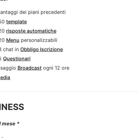
 vantaggi dei piani precedenti
 50
template
 20
risposte automatiche
 20
Menu
personalizzabili
3 chat in
Obbligo Iscrizione
 5
Questionari
ssaggio
Broadcast
ogni 12 ore
media
INESS
l mese *