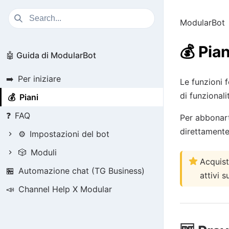
ModularBot
💰
Pian
🤖 Guida di ModularBot
➡️
Per iniziare
Le funzioni 
di funzional
💰
Piani
❓
FAQ
Per abbonart
direttamente
⚙️
Impostazioni del bot
🎲
Moduli
Acquist
🏪
Automazione chat (TG Business)
attivi s
📣
Channel Help X Modular