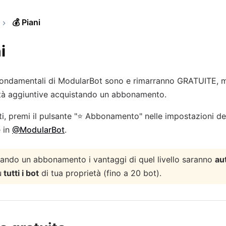
💰
Piani
i
fondamentali di ModularBot sono e rimarranno GRATUITE, m
ità aggiuntive acquistando un abbonamento.
i, premi il pulsante "⭐️ Abbonamento" nelle impostazioni de
 in
@ModularBot
.
ando un abbonamento i vantaggi di quel livello saranno
au
u
tutti i bot
di tua proprietà (fino a 20 bot).