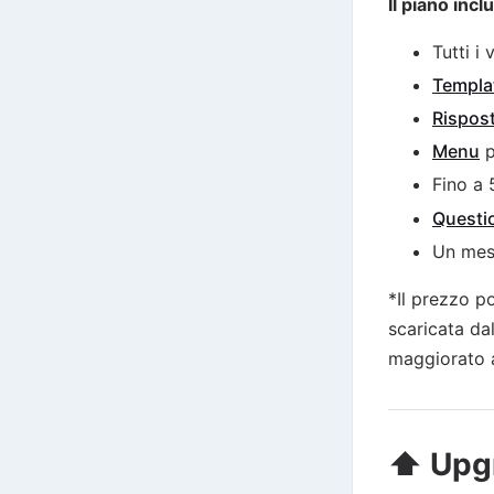
Il piano incl
Tutti i
Templa
Rispos
Menu
p
Fino a 
Questi
Un me
*Il prezzo p
scaricata da
maggiorato a
⬆️ Upg