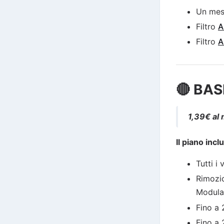
Un me
Filtro
A
Filtro
A
🔴 BAS
1,39€ al
Il piano incl
Tutti i
Rimozio
Modula
Fino a
Fino a