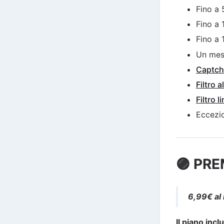
Fino a
Fino a 
Fino a 
Un me
Captch
Filtro 
Filtro l
Eccezio
🟣 PR
6,99€ al
Il piano incl