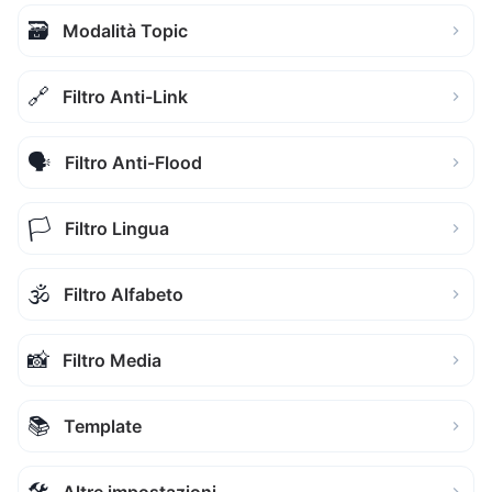
🗃️
Modalità Topic
🔗
Filtro Anti-Link
🗣️
Filtro Anti-Flood
🏳️
Filtro Lingua
🕉️
Filtro Alfabeto
📸
Filtro Media
📚
Template