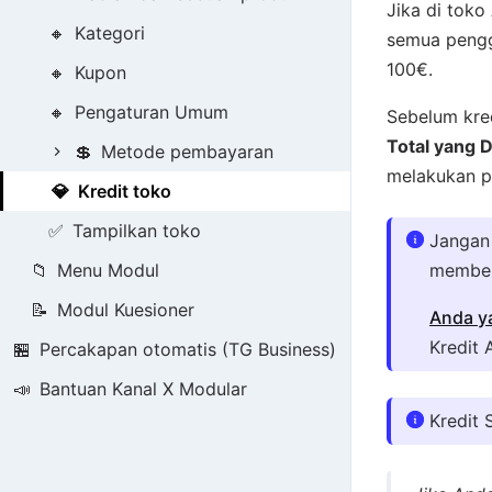
Jika di toko
🔸
Kategori
semua pengg
100€.
🔸
Kupon
🔸
Pengaturan Umum
Sebelum kred
Total yang D
💲
Metode pembayaran
melakukan p
💎
Kredit toko
✅
Tampilkan toko
Jangan 
📁
Menu Modul
member
📝
Modul Kuesioner
Anda ya
Kredit 
🏪
Percakapan otomatis (TG Business)
📣
Bantuan Kanal X Modular
Kredit