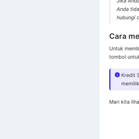
Jika And
Anda tida
hubungi 
Cara me
Untuk membel
tombol untu
Kredit 
memilik
Mari kita lih