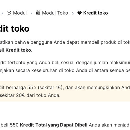
🎲
Modul
🛍️
Modul Toko
💎
Kredit toko
it toko
tikan bahwa pengguna Anda dapat membeli produk di to
eli
Kredit
toko
.
edit tertentu yang Anda beli sesuai dengan jumlah maksim
anjakan secara keseluruhan di toko Anda di antara semua 
dit berharga 55⭐️ (sekitar 1€), dan akan memungkinkan A
sekitar 20€ dari toko Anda.
beli 550
Kredit
Total yang Dapat Dibeli
Anda akan menjadi 