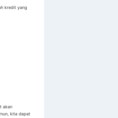
h kredit yang
t akan
mun, kita dapat