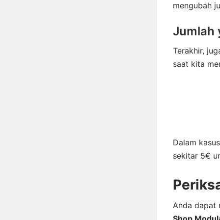
mengubah jum
Jumlah 
Terakhir, j
saat kita m
Dalam kasus
sekitar 5€ 
Periksa
Anda dapat
Shop Modul