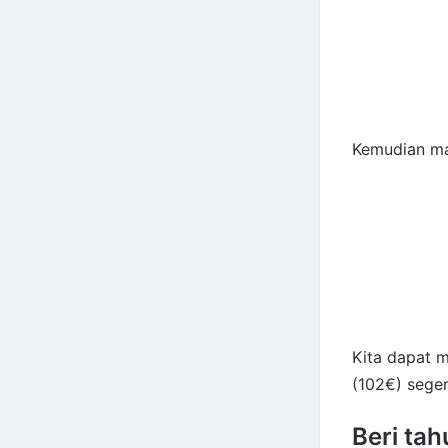
Kemudian m
Kita dapat 
(102€) sege
Beri tah