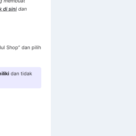
ng membuat
k di sini
dan
ul Shop” dan pilih
iliki
dan tidak