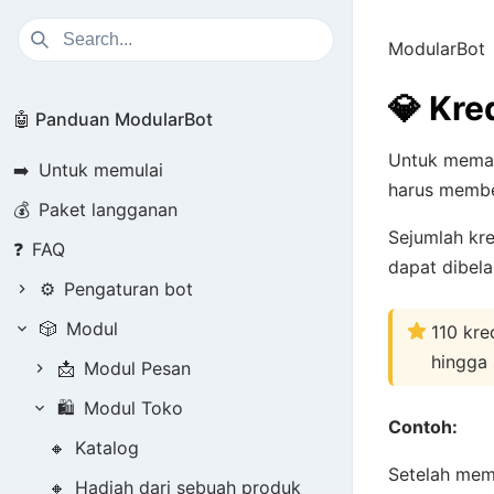
ModularBot
💎
Kred
🤖 Panduan ModularBot
Untuk memas
➡️
Untuk memulai
harus memb
💰
Paket langganan
Sejumlah kr
❓
FAQ
dapat dibel
⚙️
Pengaturan bot
🎲
Modul
110 kre
hingga 
📩
Modul Pesan
🛍️
Modul Toko
Contoh:
🔸
Katalog
Setelah mem
🔸
Hadiah dari sebuah produk