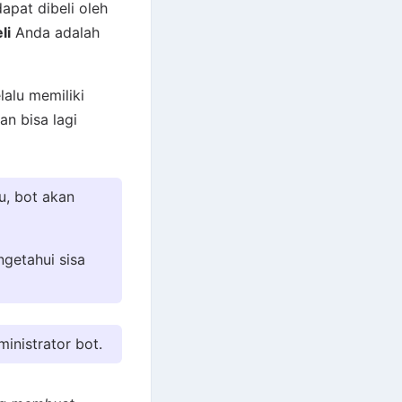
apat dibeli oleh
li
Anda adalah
alu memiliki
an bisa lagi
u, bot akan
ngetahui sisa
inistrator bot.