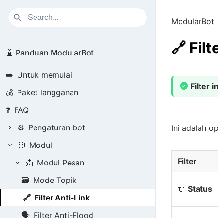
ModularBot
🔗
Filt
🤖 Panduan ModularBot
➡️
Untuk memulai
Filter 
💰
Paket langganan
❓
FAQ
⚙️
Pengaturan bot
Ini adalah o
🎲
Modul
Filter
📩
Modul Pesan
🗃️
Mode Topik
🔌
Status
🔗
Filter Anti-Link
🗣️
Filter Anti-Flood