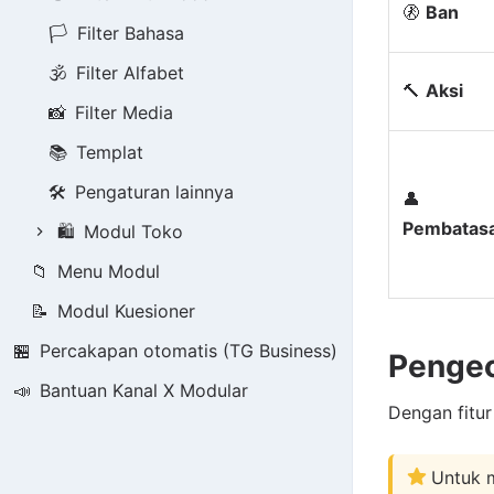
🚷
Ban
🏳️
Filter Bahasa
🕉️
Filter Alfabet
🔨
Aksi
📸
Filter Media
📚
Templat
🛠️
Pengaturan lainnya
👤
Pembatas
🛍️
Modul Toko
📁
Menu Modul
📝
Modul Kuesioner
🏪
Percakapan otomatis (TG Business)
Pengec
📣
Bantuan Kanal X Modular
Dengan fitur
Untuk m