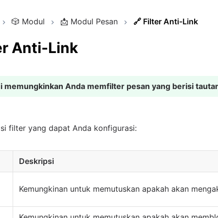
🎲
Modul
📩
Modul Pesan
🔗
Filter Anti-Link
er Anti-Link
ini memungkinkan Anda memfilter pesan yang berisi tauta
psi filter yang dapat Anda konfigurasi:
Deskripsi
Kemungkinan untuk memutuskan apakah akan mengaktif
Kemungkinan untuk memutuskan apakah akan memblo