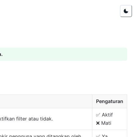
n.
Pengaturan
✅ Aktif
kan filter atau tidak.
❌ Mati
kir pengguna yang ditangkap oleh
✅ Ya