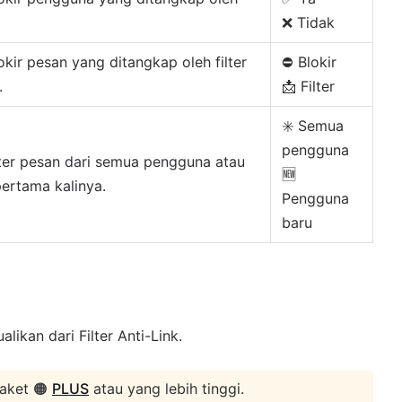
❌ Tidak
r pesan yang ditangkap oleh filter
⛔ Blokir
.
📩 Filter
✳️ Semua
pengguna
er pesan dari semua pengguna atau
🆕
ertama kalinya.
Pengguna
baru
ikan dari Filter Anti-Link.
paket 🟠
PLUS
atau yang lebih tinggi.