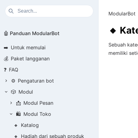
ModularBot
🔸
Kat
🤖 Panduan ModularBot
Sebuah kateg
➡️
Untuk memulai
memiliki set
💰
Paket langganan
❓
FAQ
⚙️
Pengaturan bot
🎲
Modul
📩
Modul Pesan
🛍️
Modul Toko
🔸
Katalog
🔸
Hadiah dari sebuah produk