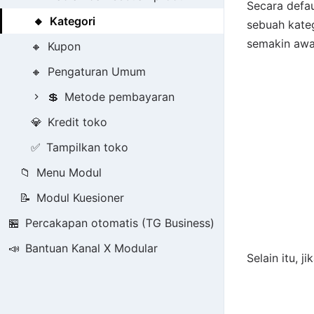
Secara defau
🔸
Kategori
sebuah kateg
semakin awal
🔸
Kupon
🔸
Pengaturan Umum
💲
Metode pembayaran
💎
Kredit toko
✅
Tampilkan toko
📁
Menu Modul
📝
Modul Kuesioner
🏪
Percakapan otomatis (TG Business)
📣
Bantuan Kanal X Modular
Selain itu, 