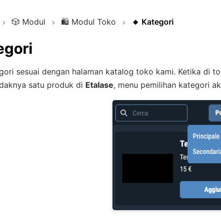
🎲
Modul
🛍️
Modul Toko
🔸
Kategori
egori
ori sesuai dengan halaman katalog toko kami. Ketika di to
idaknya satu produk di
Etalase
, menu pemilihan kategori a