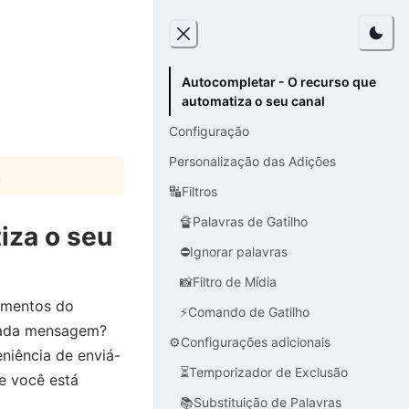
Autocompletar - O recurso que
automatiza o seu canal
Configuração
Personalização das Adições
.
🔣Filtros
🔏Palavras de Gatilho
iza o seu
⛔️Ignorar palavras
📸Filtro de Mídia
ementos do
⚡️Comando de Gatilho
 cada mensagem?
⚙️Configurações adicionais
niência de enviá-
⏳Temporizador de Exclusão
e você está
📚Substituição de Palavras