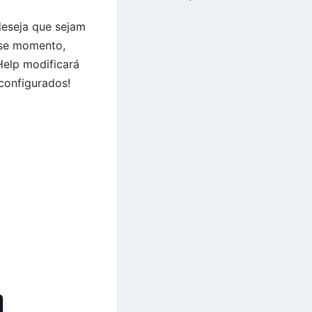
deseja que sejam
sse momento,
Help modificará
configurados!