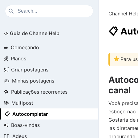
Channel Hel
📋
Aut
📣 Guia de ChannelHelp
➡️
Começando
💰
Planos
Para us
📨
Criar postagens
Autoco
✍️
Minhas postagens
canal
🔁
Publicações recorrentes
📚
Multipost
Você precis
esboço não 
📋
Autocompletar
Gostaria de
📲
Boas-vindas
las diretame
🏃‍♂️
Adeus
procurando.