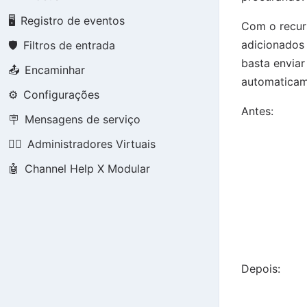
🖥️
Registro de eventos
Com o recu
adicionados
🛡️
Filtros de entrada
basta enviar
📤
Encaminhar
automaticam
⚙️
Configurações
Antes:
🪧
Mensagens de serviço
👮‍♂️
Administradores Virtuais
🤖
Channel Help X Modular
Depois: