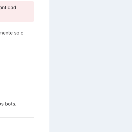
cantidad
lmente solo
os bots.