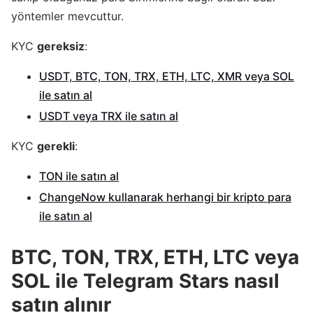
yöntemler mevcuttur.
KYC
gereksiz
:
USDT, BTC, TON, TRX, ETH, LTC, XMR veya SOL
ile satın al
USDT veya TRX ile satın al
KYC
gerekli
:
TON ile satın al
ChangeNow kullanarak herhangi bir kripto para
ile satın al
BTC, TON, TRX, ETH, LTC veya
SOL ile Telegram Stars nasıl
satın alınır