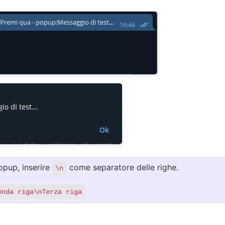
opup, inserire
come separatore delle righe.
\n
onda riga\nTerza riga